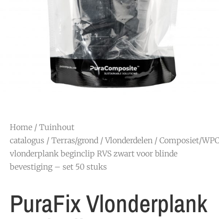
Home
/
Tuinhout
catalogus
/
Terras/grond
/
Vlonderdelen
/
Composiet/WP
vlonderplank beginclip RVS zwart voor blinde
bevestiging – set 50 stuks
PuraFix Vlonderplank