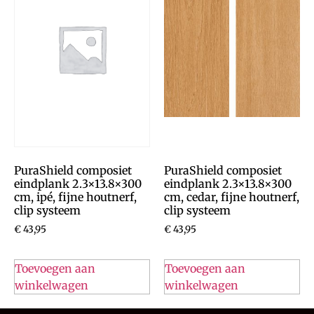
PuraShield composiet
PuraShield composiet
eindplank 2.3×13.8×300
eindplank 2.3×13.8×300
cm, ipé, fijne houtnerf,
cm, cedar, fijne houtnerf,
clip systeem
clip systeem
€
43,95
€
43,95
Toevoegen aan
Toevoegen aan
winkelwagen
winkelwagen