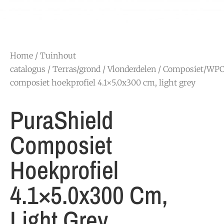
Home
/
Tuinhout
catalogus
/
Terras/grond
/
Vlonderdelen
/
Composiet/WP
composiet hoekprofiel 4.1×5.0x300 cm, light grey
PuraShield
Composiet
Hoekprofiel
4.1×5.0x300 Cm,
Light Grey