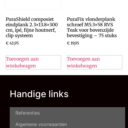
PuraShield composiet
PuraFix vlonderplank
eindplank 2.3×13.8×300
schroef M5.3×58 RVS
cm, ipé, fijne houtnerf,
Teak voor bovenzijde
clip systeem
bevestiging – 75 stuks
€
43,95
€
19,95
Toevoegen aan
Toevoegen aan
winkelwagen
winkelwagen
Handige links
Referenties
Algemene voorwaarden