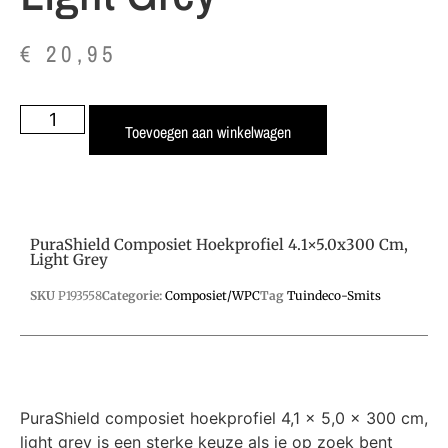
€
20,95
Toevoegen aan winkelwagen
PuraShield Composiet Hoekprofiel 4.1×5.0x300 Cm,
Light Grey
SKU
P193558
Categorie:
Composiet/WPC
Tag
Tuindeco-Smits
PuraShield composiet hoekprofiel 4,1 x 5,0 x 300 cm,
light grey is een sterke keuze als je op zoek bent