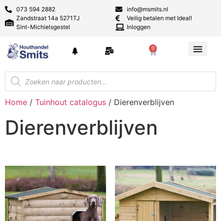
073 594 2882
info@msmits.nl
Zandstraat 14a 5271TJ
Veilig betalen met Ideal!
Sint-Michielsgestel
Inloggen
0
Home
/
Tuinhout catalogus
/ Dierenverblijven
Dierenverblijven