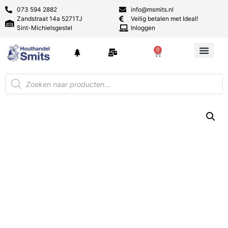
073 594 2882
info@msmits.nl
Zandstraat 14a 5271TJ
Veilig betalen met Ideal!
Sint-Michielsgestel
Inloggen
0