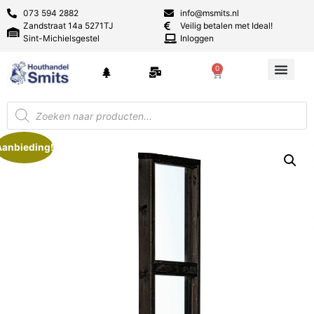
073 594 2882
info@msmits.nl
Zandstraat 14a 5271TJ
Veilig betalen met Ideal!
Sint-Michielsgestel
Inloggen
0
Aanbieding!