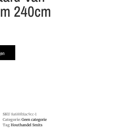
mm 240cm
gen
SKU
8a688b1ac9cc-1
Categorie:
Geen categorie
Tag
Houthandel Smits