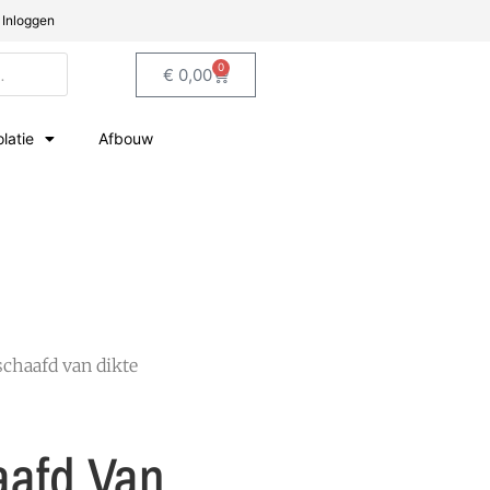
Inloggen
0
€
0,00
olatie
Afbouw
schaafd van dikte
aafd Van