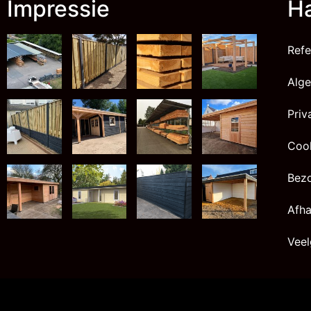
Impressie
Ha
Refe
Alg
Priv
Cook
Bez
Afha
Veel