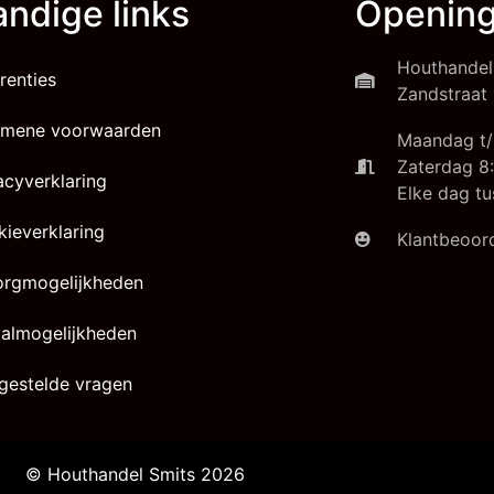
ndige links
Opening
Houthandel
renties
Zandstraat 
emene voorwaarden
Maandag t/
Zaterdag 8:
acyverklaring
Elke dag tu
ieverklaring
Klantbeoord
orgmogelijkheden
almogelijkheden
gestelde vragen
© Houthandel Smits 2026