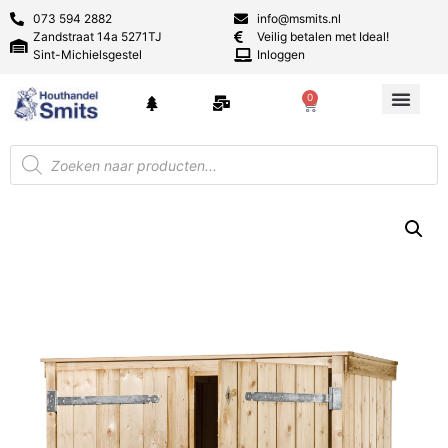
073 594 2882
info@msmits.nl
Zandstraat 14a 5271TJ
Veilig betalen met Ideal!
Sint-Michielsgestel
Inloggen
0