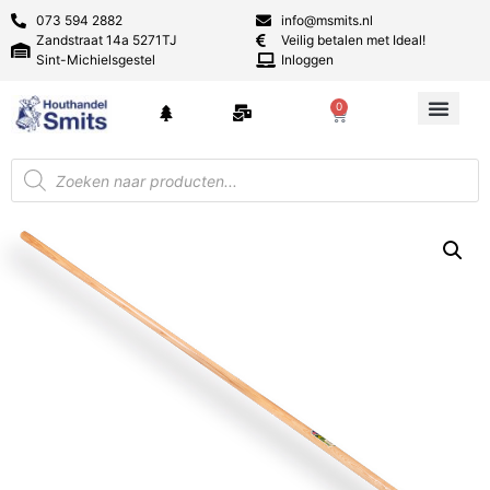
073 594 2882
info@msmits.nl
Zandstraat 14a 5271TJ
Veilig betalen met Ideal!
Sint-Michielsgestel
Inloggen
0