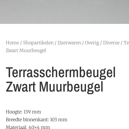
Home
/
Shopartikelen
/
IJzerwaren
/
Overig
/
Diverse
/ T
Zwart Muurbeugel
Terrasschermbeugel
Zwart Muurbeugel
Hoogte: 139 mm
Breedte binnenkant: 103 mm
Materiaal: 40×4 mm