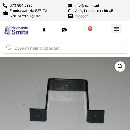
073 594 2882
info@msmits.nl
Zandstraat 14a 5271TJ
Veilig betalen met Ideal!
Sint-Michielsgestel
Inloggen
0