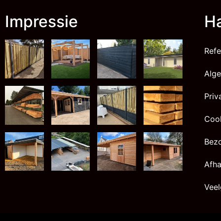
Impressie
Ha
Refe
Alg
Priv
Cook
Bez
Afha
Veel