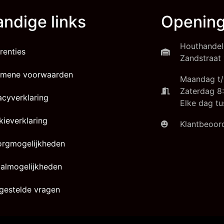
ndige links
Opening
Houthandel
renties
Zandstraat 
emene voorwaarden
Maandag t/
Zaterdag 8:
acyverklaring
Elke dag tu
ieverklaring
Klantbeoord
orgmogelijkheden
almogelijkheden
gestelde vragen