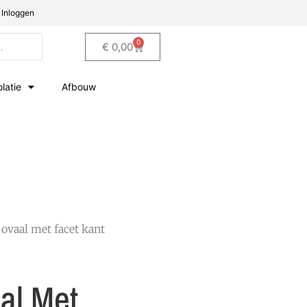
Inloggen
0
€
0,00
olatie
Afbouw
 ovaal met facet kant
al Met