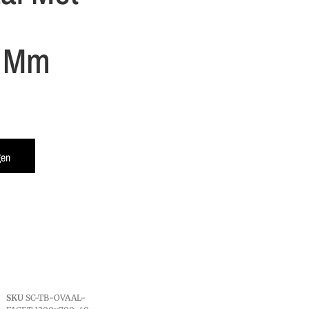
0 Mm
gen
SKU
SC-TB-OVAAL-