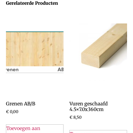
Gerelateerde Producten
Grenen AB/B
Vuren geschaafd
4.5×7.0x360cm
€
0,00
€
8,50
Toevoegen aan