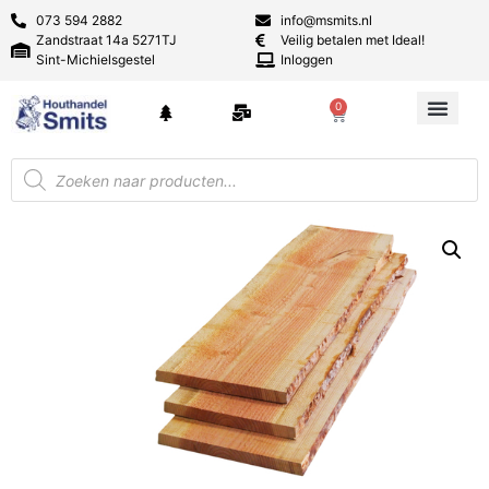
073 594 2882
info@msmits.nl
Zandstraat 14a 5271TJ
Veilig betalen met Ideal!
Sint-Michielsgestel
Inloggen
0