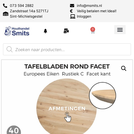
073 594 2882
info@msmits.nl
Zandstraat 14a 5271TJ
Veilig betalen met Ideal!
Sint-Michielsgestel
Inloggen
0