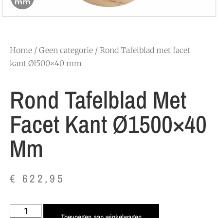
Home
/
Geen categorie
/ Rond Tafelblad met facet
kant Ø1500×40 mm
Rond Tafelblad Met
Facet Kant Ø1500×40
Mm
€
622,95
Toevoegen aan winkelwagen