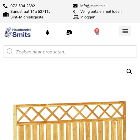
073 594 2882
info@msmits.nl
Zandstraat 14a 5271TJ
Veilig betalen met Ideal!
Sint-Michielsgestel
Inloggen
0