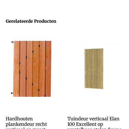
Gerelateerde Producten
Hardhouten
Tuindeur verticaal Elan
plankendeur recht
100 Excellent op