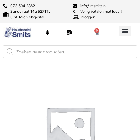
073 594 2882
info@msmits.nl
Zandstraat 14a 5271TJ
Veilig betalen met Ideal!
Sint-Michielsgestel
Inloggen
0