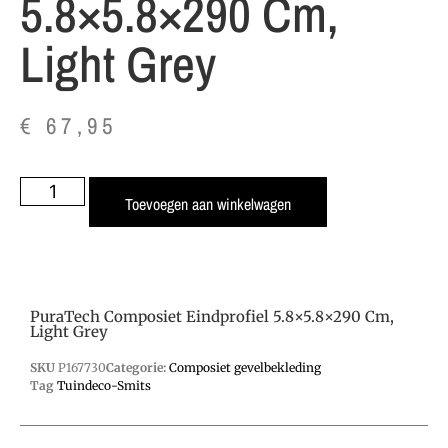
5.8×5.8×290 Cm,
Light Grey
€
67,95
Toevoegen aan winkelwagen
PuraTech Composiet Eindprofiel 5.8×5.8×290 Cm,
Light Grey
SKU
P167730
Categorie:
Composiet gevelbekleding
Tag
Tuindeco-Smits