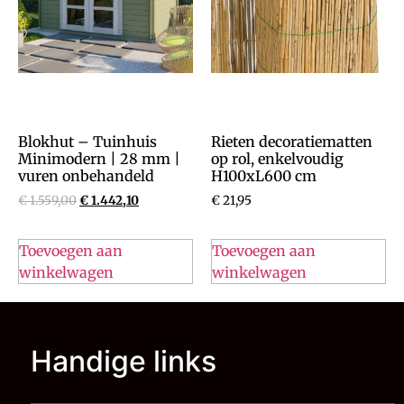
Blokhut – Tuinhuis
Rieten decoratiematten
Minimodern | 28 mm |
op rol, enkelvoudig
vuren onbehandeld
H100xL600 cm
€
1.559,00
€
1.442,10
€
21,95
Toevoegen aan
Toevoegen aan
winkelwagen
winkelwagen
Handige links