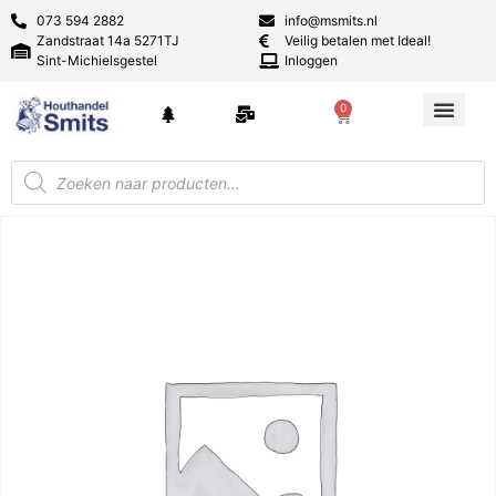
073 594 2882
info@msmits.nl
Zandstraat 14a 5271TJ
Veilig betalen met Ideal!
Sint-Michielsgestel
Inloggen
0