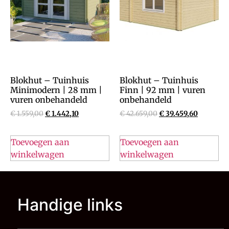
Blokhut – Tuinhuis
Blokhut – Tuinhuis
Minimodern | 28 mm |
Finn | 92 mm | vuren
vuren onbehandeld
onbehandeld
€
1.559,00
€
1.442,10
€
42.659,00
€
39.459,60
Toevoegen aan
Toevoegen aan
winkelwagen
winkelwagen
Handige links