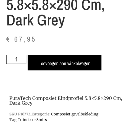
5.8×5.8×290 Cm,
Dark Grey
€
67,95
Toevoegen aan winkelwagen
PuraTech Composiet Eindprofiel 5.8×5.8×290 Cm,
Dark Grey
SKU
P167731
Categorie:
Composiet gevelbekleding
Tag
Tuindeco-Smits