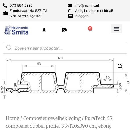
073 594 2882
info@msmits.nl
Zandstraat 14a 5271TJ
Veilig betalen met Ideal!
Sint-Michielsgestel
Inloggen
0
Home
/
Composiet gevelbekleding
/ PuraTech 55
composiet dubbel profiel 3.3×17.0x390 cm, ebony