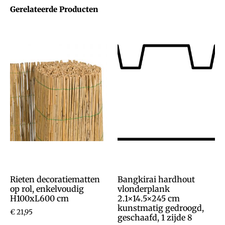
Gerelateerde Producten
Rieten decoratiematten
Bangkirai hardhout
op rol, enkelvoudig
vlonderplank
H100xL600 cm
2.1×14.5×245 cm
kunstmatig gedroogd,
€
21,95
geschaafd, 1 zijde 8