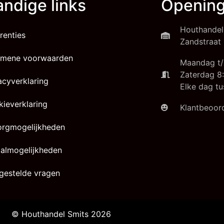
ndige links
Opening
Houthandel
renties
Zandstraat 
emene voorwaarden
Maandag t/
Zaterdag 8:
acyverklaring
Elke dag tu
ieverklaring
Klantbeoord
orgmogelijkheden
almogelijkheden
gestelde vragen
© Houthandel Smits 2026