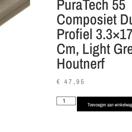
PuraTech 55
Composiet D
Profiel 3.3×1
Cm, Light Gre
Houtnerf
€
47,95
Toevoegen aan winkelwa