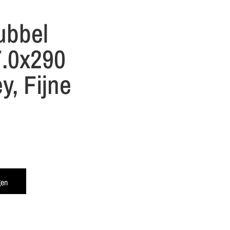
ubbel
7.0x290
y, Fijne
gen