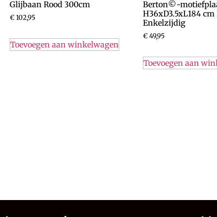
Glijbaan Rood 300cm
Berton©-motiefplaa
H36xD3.5xL184 cm 
€
102,95
Enkelzijdig
€
49,95
Toevoegen aan winkelwagen
Toevoegen aan wi