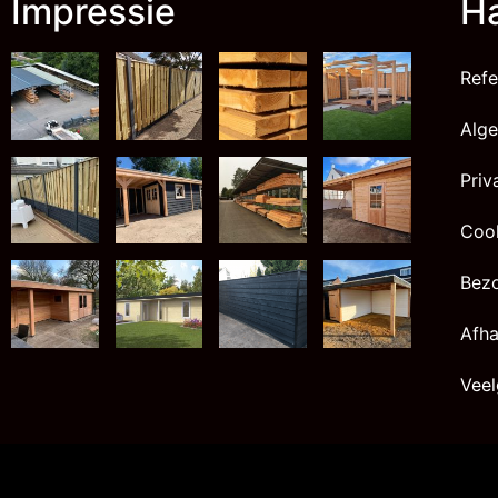
Impressie
Ha
Refe
Alg
Priv
Cook
Bez
Afha
Veel