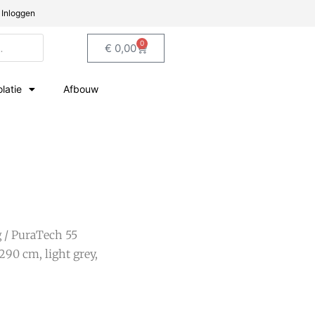
Inloggen
0
€
0,00
olatie
Afbouw
g
/ PuraTech 55
290 cm, light grey,