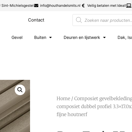
 Sint-Michielsgestel
info@houthandelsmits.nl
Veilig betalen met Ideal!
Contact
Gevel
Buiten
Deuren en lijstwerk
Dak, Is
Home
/
Composiet gevelbekledin
composiet dubbel profiel 3.3×17.0x
fijne houtnerf