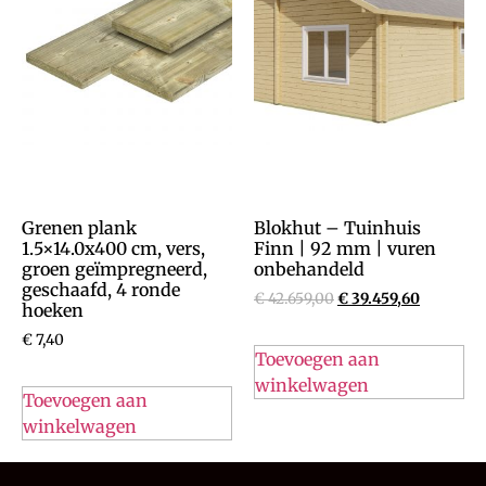
Grenen plank
Blokhut – Tuinhuis
1.5×14.0x400 cm, vers,
Finn | 92 mm | vuren
groen geïmpregneerd,
onbehandeld
geschaafd, 4 ronde
€
42.659,00
€
39.459,60
hoeken
€
7,40
Toevoegen aan
winkelwagen
Toevoegen aan
winkelwagen