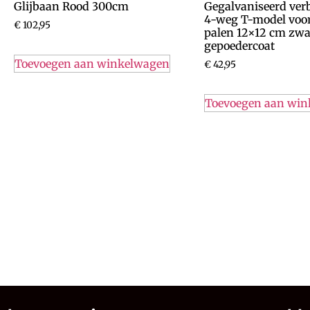
Glijbaan Rood 300cm
Gegalvaniseerd ver
4-weg T-model voor
€
102,95
palen 12×12 cm zwa
gepoedercoat
Toevoegen aan winkelwagen
€
42,95
Toevoegen aan wi