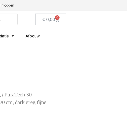
Inloggen
0
€
0,00
olatie
Afbouw
g
/ PuraTech 30
90 cm, dark grey, fijne