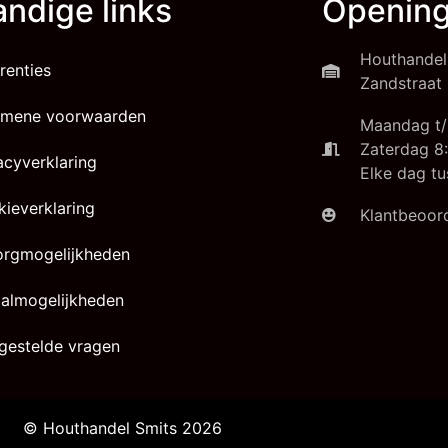
ndige links
Opening
Houthandel
renties
Zandstraat 
emene voorwaarden
Maandag t/
Zaterdag 8:
acyverklaring
Elke dag tu
ieverklaring
Klantbeoord
orgmogelijkheden
almogelijkheden
gestelde vragen
© Houthandel Smits 2026