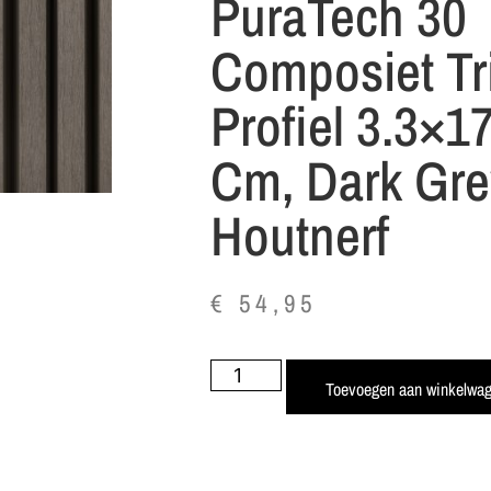
PuraTech 30
Composiet Tr
Profiel 3.3×1
Cm, Dark Grey
Houtnerf
€
54,95
Toevoegen aan winkelwa