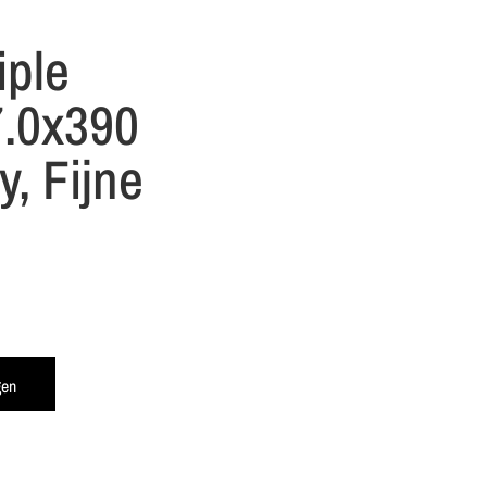
iple
7.0x390
, Fijne
gen