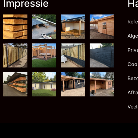
Impressie
Ha
Refe
Alg
Priv
Cook
Bez
Afha
Veel