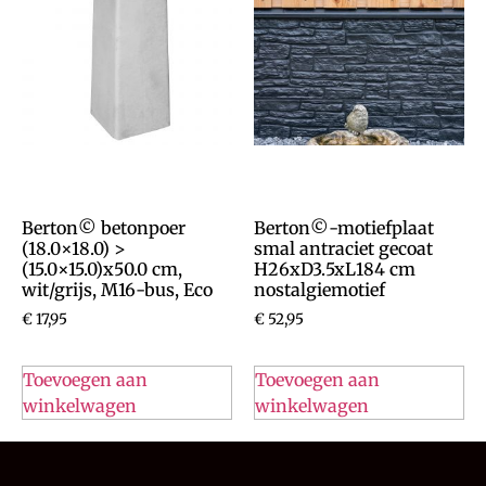
Berton© betonpoer
Berton©-motiefplaat
(18.0×18.0) >
smal antraciet gecoat
(15.0×15.0)x50.0 cm,
H26xD3.5xL184 cm
wit/grijs, M16-bus, Eco
nostalgiemotief
€
17,95
€
52,95
Toevoegen aan
Toevoegen aan
winkelwagen
winkelwagen