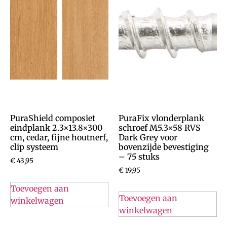
PuraShield composiet
PuraFix vlonderplank
eindplank 2.3×13.8×300
schroef M5.3×58 RVS
cm, cedar, fijne houtnerf,
Dark Grey voor
clip systeem
bovenzijde bevestiging
– 75 stuks
€
43,95
€
19,95
Toevoegen aan
Toevoegen aan
winkelwagen
winkelwagen