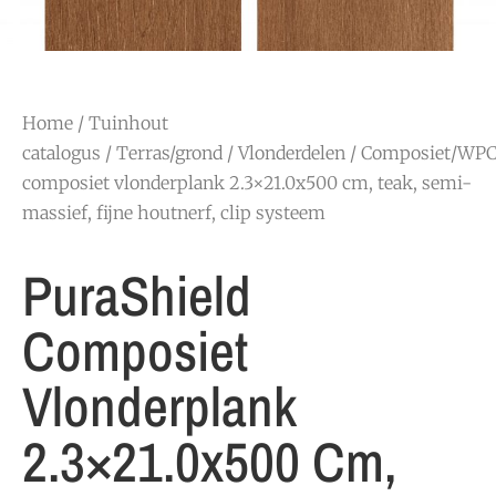
Home
/
Tuinhout
catalogus
/
Terras/grond
/
Vlonderdelen
/
Composiet/WP
composiet vlonderplank 2.3×21.0x500 cm, teak, semi-
massief, fijne houtnerf, clip systeem
PuraShield
Composiet
Vlonderplank
2.3×21.0x500 Cm,