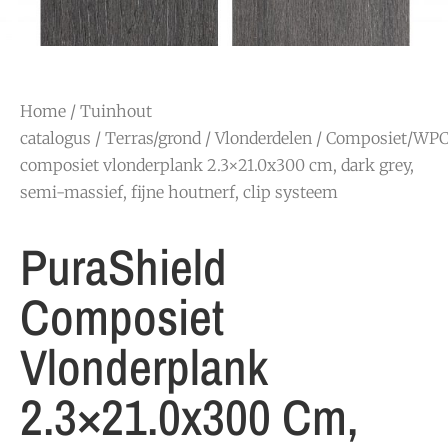
Home
/
Tuinhout
catalogus
/
Terras/grond
/
Vlonderdelen
/
Composiet/WP
composiet vlonderplank 2.3×21.0x300 cm, dark grey,
semi-massief, fijne houtnerf, clip systeem
PuraShield
Composiet
Vlonderplank
2.3×21.0x300 Cm,