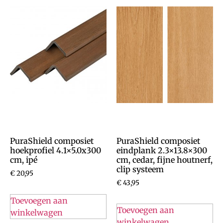
PuraShield composiet
PuraShield composiet
hoekprofiel 4.1×5.0x300
eindplank 2.3×13.8×300
cm, ipé
cm, cedar, fijne houtnerf,
clip systeem
€
20,95
€
43,95
Toevoegen aan
Toevoegen aan
winkelwagen
winkelwagen