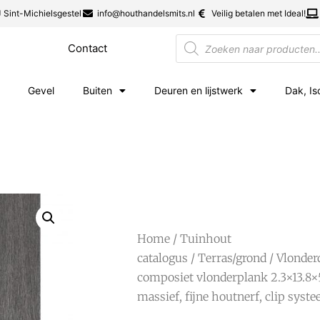
 Sint-Michielsgestel
info@houthandelsmits.nl
Veilig betalen met Ideal!
Contact
Gevel
Buiten
Deuren en lijstwerk
Dak, Is
Home
/
Tuinhout
catalogus
/
Terras/grond
/
Vlonder
composiet vlonderplank 2.3×13.8×
massief, fijne houtnerf, clip syst