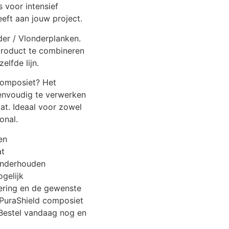
s voor intensief
eft aan jouw project.
der / Vlonderplanken.
product te combineren
lfde lijn.
composiet? Het
eenvoudig te verwerken
at. Ideaal voor zowel
onal.
en
at
onderhouden
ogelijk
ering en de gewenste
 PuraShield composiet
. Bestel vandaag nog en