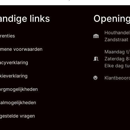
ndige links
Opening
Houthandel
renties
Zandstraat 
emene voorwaarden
Maandag t/
Zaterdag 8:
acyverklaring
Elke dag tu
ieverklaring
Klantbeoord
orgmogelijkheden
almogelijkheden
gestelde vragen