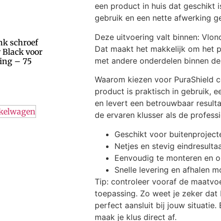
een product in huis dat geschikt i
gebruik en een nette afwerking ge
Deze uitvoering valt binnen: Vlon
nk schroef
Dat maakt het makkelijk om het 
 Black voor
met andere onderdelen binnen deze
ing – 75
Waarom kiezen voor PuraShield 
product is praktisch in gebruik, 
en levert een betrouwbaar resulta
nkelwagen
de ervaren klusser als de professi
Geschikt voor buitenproject
Netjes en stevig eindresulta
Eenvoudig te monteren en 
Snelle levering en afhalen m
Tip: controleer vooraf de maatvo
toepassing. Zo weet je zeker dat
perfect aansluit bij jouw situatie
maak je klus direct af.