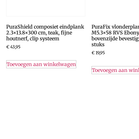
PuraShield composiet eindplank
PuraFix vlonderpla
2.3×13.8×300 cm, teak, fijne
M5.3×58 RVS Ebony
houtnerf, clip systeem
bovenzijde bevestig
stuks
€
43,95
€
19,95
Toevoegen aan winkelwagen
Toevoegen aan wi