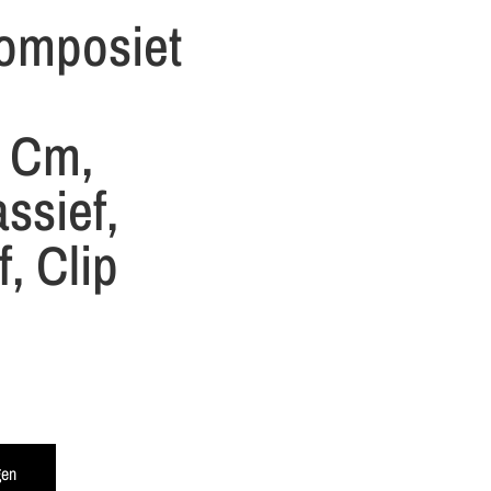
omposiet
 Cm,
ssief,
, Clip
gen