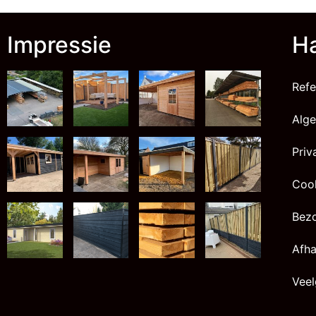
Impressie
Ha
Refe
Alg
Priv
Cook
Bez
Afha
Veel