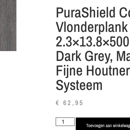
PuraShield C
Vlonderplank
2.3×13.8×500
Dark Grey, Ma
Fijne Houtnerf
Systeem
€
62,95
Toevoegen aan winkelwa