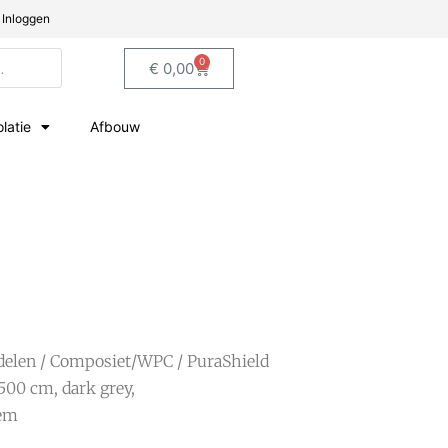
Inloggen
0
€
0,00
olatie
Afbouw
delen
/
Composiet/WPC
/ PuraShield
500 cm, dark grey,
eem