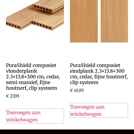
PuraShield composiet
PuraShield composiet
vlonderplank
eindplank 2.3×13.8×300
2.3×13.8×300 cm, cedar,
cm, cedar, fijne houtnerf,
semi-massief, fijne
clip systeem
houtnerf, clip systeem
€
43,95
€
27,95
Toevoegen aan
Toevoegen aan
winkelwagen
winkelwagen