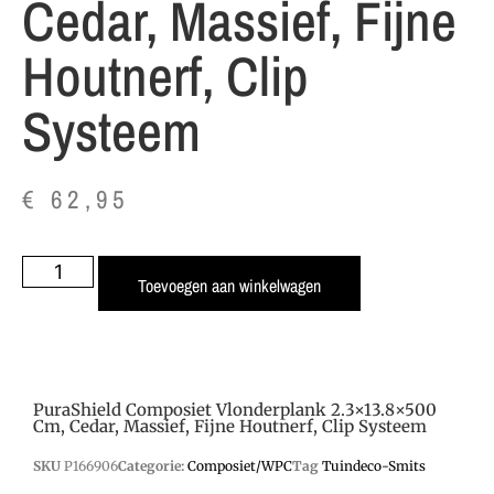
Cedar, Massief, Fijne
Houtnerf, Clip
Systeem
€
62,95
Toevoegen aan winkelwagen
PuraShield Composiet Vlonderplank 2.3×13.8×500
Cm, Cedar, Massief, Fijne Houtnerf, Clip Systeem
SKU
P166906
Categorie:
Composiet/WPC
Tag
Tuindeco-Smits