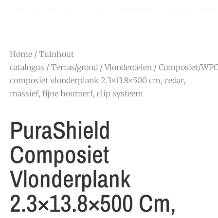
Home
/
Tuinhout
catalogus
/
Terras/grond
/
Vlonderdelen
/
Composiet/WP
composiet vlonderplank 2.3×13.8×500 cm, cedar,
massief, fijne houtnerf, clip systeem
PuraShield
Composiet
Vlonderplank
2.3×13.8×500 Cm,