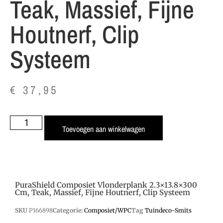
Teak, Massief, Fijne
Houtnerf, Clip
Systeem
€
37,95
Toevoegen aan winkelwagen
PuraShield Composiet Vlonderplank 2.3×13.8×300
Cm, Teak, Massief, Fijne Houtnerf, Clip Systeem
SKU
P166898
Categorie:
Composiet/WPC
Tag
Tuindeco-Smits