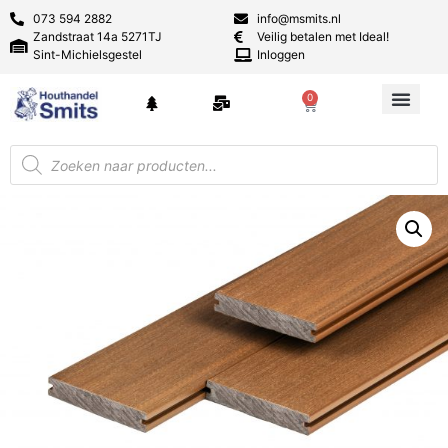
073 594 2882
info@msmits.nl
Zandstraat 14a 5271TJ
Veilig betalen met Ideal!
Sint-Michielsgestel
Inloggen
0