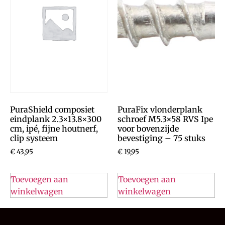
PuraShield composiet
PuraFix vlonderplank
eindplank 2.3×13.8×300
schroef M5.3×58 RVS Ipe
cm, ipé, fijne houtnerf,
voor bovenzijde
clip systeem
bevestiging – 75 stuks
€
43,95
€
19,95
Toevoegen aan
Toevoegen aan
winkelwagen
winkelwagen