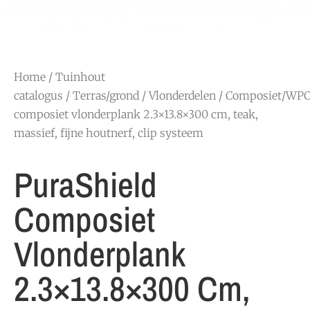
Home
/
Tuinhout
catalogus
/
Terras/grond
/
Vlonderdelen
/
Composiet/WP
composiet vlonderplank 2.3×13.8×300 cm, teak,
massief, fijne houtnerf, clip systeem
PuraShield
Composiet
Vlonderplank
2.3×13.8×300 Cm,