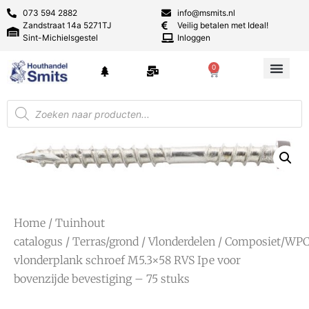
073 594 2882
info@msmits.nl
Zandstraat 14a 5271TJ
Veilig betalen met Ideal!
Sint-Michielsgestel
Inloggen
0
Home
/
Tuinhout
catalogus
/
Terras/grond
/
Vlonderdelen
/
Composiet/WP
vlonderplank schroef M5.3×58 RVS Ipe voor
bovenzijde bevestiging – 75 stuks