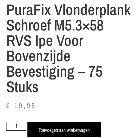
PuraFix Vlonderplank
Schroef M5.3×58
RVS Ipe Voor
Bovenzijde
Bevestiging – 75
Stuks
€
19,95
Toevoegen aan winkelwagen