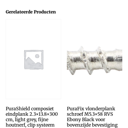
Gerelateerde Producten
PuraShield composiet
PuraFix vlonderplank
eindplank 2.3×13.8×300
schroef M5.3×58 RVS
cm, light grey, fijne
Ebony Black voor
houtnerf, clip systeem
bovenzijde bevestiging