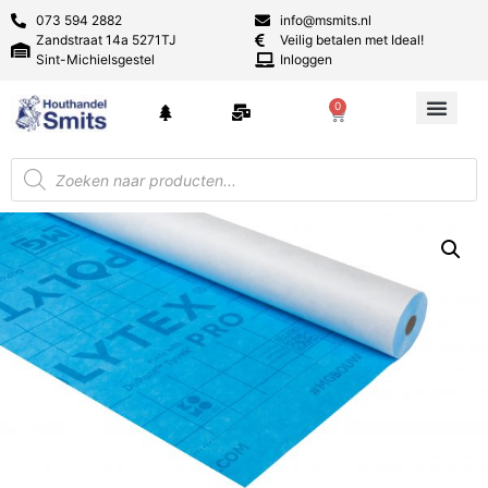
073 594 2882
info@msmits.nl
Zandstraat 14a 5271TJ
Veilig betalen met Ideal!
Sint-Michielsgestel
Inloggen
0