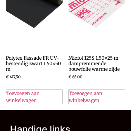
Polytex Fassade FR UV-
Miofol 125S 1.50×25 m
bestendig zwart 1.50×50
dampremmende
m
bouwfolie warme zijde
€
417,50
€
65,00
Toevoegen aan
Toevoegen aan
winkelwagen
winkelwagen
Handige links