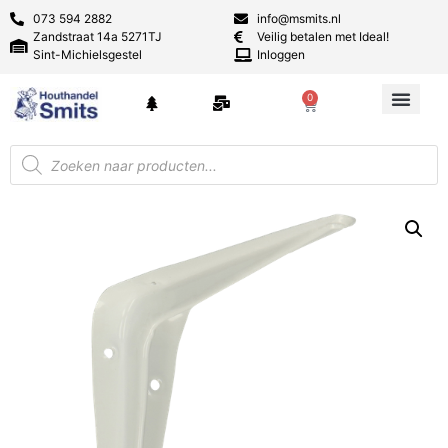
073 594 2882
info@msmits.nl
Zandstraat 14a 5271TJ
Veilig betalen met Ideal!
Sint-Michielsgestel
Inloggen
0