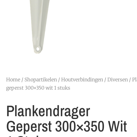
Home
/
Shopartikelen
/
Houtverbindingen
/
Diversen
/ P
geperst 300×350 wit 1 stuks
Plankendrager
Geperst 300×350 Wit