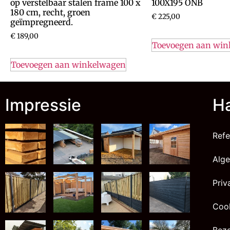
op verstelbaar stalen frame 100 x
100X195 ONB
180 cm, recht, groen
€
225,00
geïmpregneerd.
€
189,00
Toevoegen aan wi
Toevoegen aan winkelwagen
Impressie
Ha
Refe
Alg
Priv
Cook