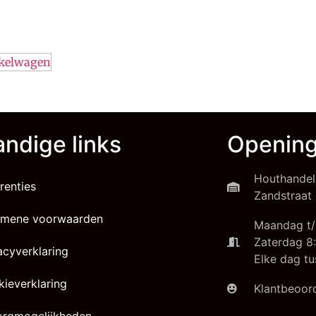
nkelwagen
ndige links
Opening
Houthandel
renties
Zandstraat 
emene voorwaarden
Maandag t/
Zaterdag 8:
acyverklaring
Elke dag tu
ieverklaring
Klantbeoord