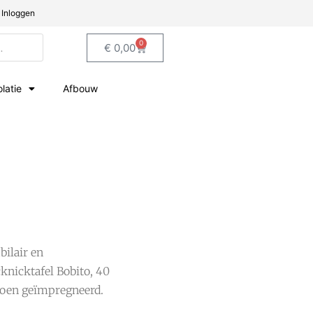
Inloggen
0
€
0,00
olatie
Afbouw
ilair en
cknicktafel Bobito, 40
roen geïmpregneerd.