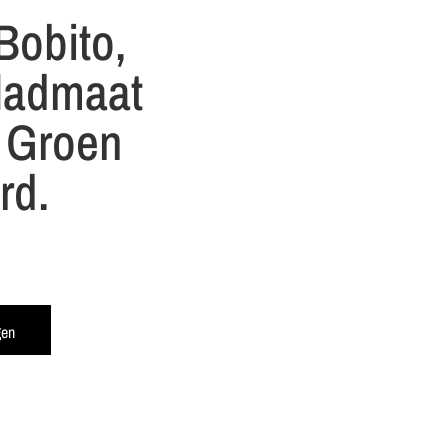
Bobito,
ladmaat
 Groen
rd.
gen