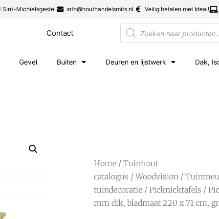
 Sint-Michielsgestel
info@houthandelsmits.nl
Veilig betalen met Ideal!
Contact
Gevel
Buiten
Deuren en lijstwerk
Dak, Is
Home
/
Tuinhout
catalogus
/
Woodvision
/
Tuinmeub
tuindecoratie
/
Picknicktafels
/ Pi
mm dik, bladmaat 220 x 71 cm, g