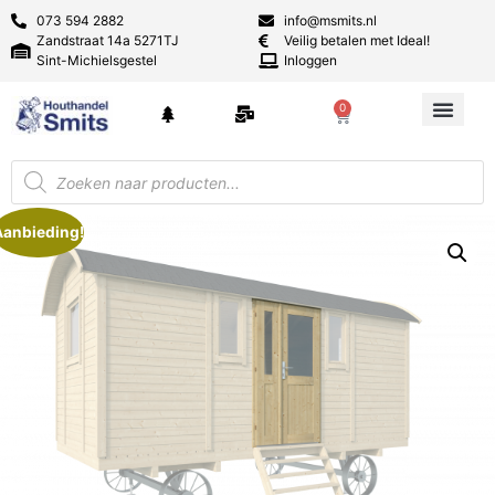
073 594 2882
info@msmits.nl
Zandstraat 14a 5271TJ
Veilig betalen met Ideal!
Sint-Michielsgestel
Inloggen
0
Aanbieding!