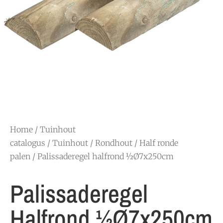
Home
/
Tuinhout
catalogus
/
Tuinhout
/
Rondhout
/
Half ronde
palen
/ Palissaderegel halfrond ½Ø7x250cm
Palissaderegel
Halfrond ½Ø7x250cm