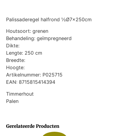
Palissaderegel halfrond ½Ø7x250cm
Houtsoort: grenen
Behandeling: geïmpregneerd
Dikte:
Lengte: 250 cm
Breedte:
Hoogte:
Artikelnummer: P025715
EAN: 8715815414394
Timmerhout
Palen
Gerelateerde Producten