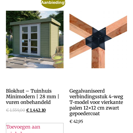
Aanbieding!
Blokhut – Tuinhuis
Gegalvaniseerd
Minimodern | 28 mm |
verbindingsstuk 4-weg
vuren onbehandeld
T-model voor vierkante
palen 12×12 cm zwart
€
1.559,00
€
1.442,10
gepoedercoat
€
42,95
Toevoegen aan