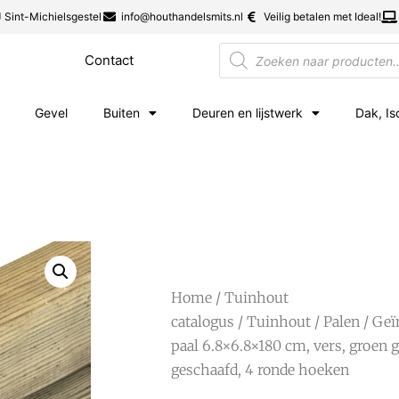
 Sint-Michielsgestel
info@houthandelsmits.nl
Veilig betalen met Ideal!
Contact
Gevel
Buiten
Deuren en lijstwerk
Dak, Is
Home
/
Tuinhout
catalogus
/
Tuinhout
/
Palen
/
Geï
paal 6.8×6.8×180 cm, vers, groen 
geschaafd, 4 ronde hoeken