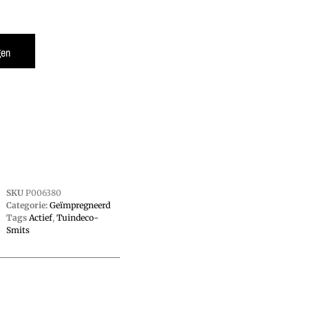
gen
SKU
P006380
Categorie:
Geïmpregneerd
Tags
Actief
,
Tuindeco-
Smits