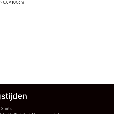
.8×6.8x180cm
stijden
 Smits