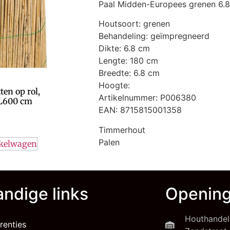
Paal Midden-Europees grenen 6
Houtsoort: grenen
Behandeling: geïmpregneerd
Dikte: 6.8 cm
Lengte: 180 cm
Breedte: 6.8 cm
Hoogte:
ten op rol,
Artikelnummer: P006380
L600 cm
EAN: 8715815001358
Timmerhout
Palen
nkelwagen
ndige links
Opening
Houthandel
renties