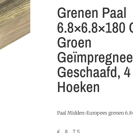
Grenen Paal
6.8×6.8×180 
Groen
Geïmpregnee
Geschaafd, 4
Hoeken
Paal Midden-Europees grenen 6.
€
8,75