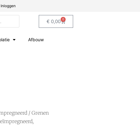
Inloggen
0
€
0,00
olatie
Afbouw
mpregneerd
/ Grenen
geïmpregneerd,