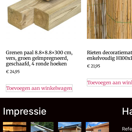
Grenen paal 8.8×8.8×300 cm,
Rieten decoratiemat
vers, groen geïmpregneerd,
enkelvoudig H100x
geschaafd, 4 ronde hoeken
€
21,95
€
24,95
Toevoegen aan wi
Toevoegen aan winkelwagen
Impressie
Ha
Refe