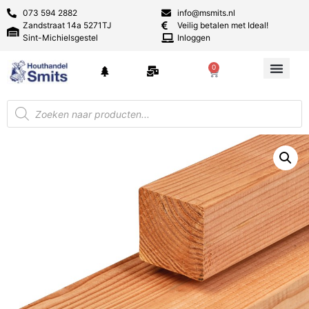
073 594 2882
info@msmits.nl
Zandstraat 14a 5271TJ
Veilig betalen met Ideal!
Sint-Michielsgestel
Inloggen
0