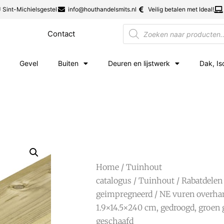
 Sint-Michielsgestel
info@houthandelsmits.nl
Veilig betalen met Ideal!
Contact
Gevel
Buiten
Deuren en lijstwerk
Dak, Is
Home
/
Tuinhout
catalogus
/
Tuinhout
/
Rabatdelen
geimpregneerd
/ NE vuren overha
1.9×14.5×240 cm, gedroogd, groen
geschaafd