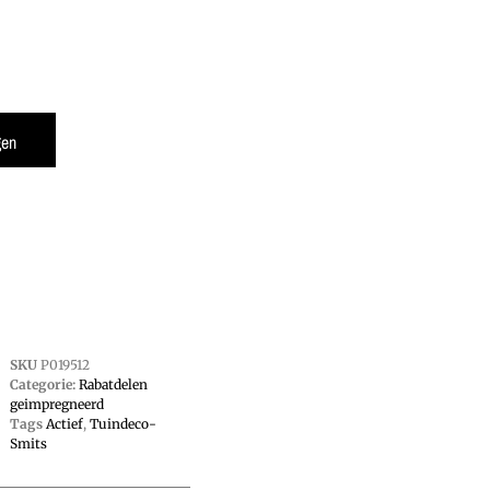
gen
SKU
P019512
Categorie:
Rabatdelen
geimpregneerd
Tags
Actief
,
Tuindeco-
Smits