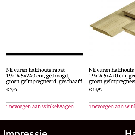
NE vuren halfhouts rabat
NE vuren halfhouts
1.9×14.5×240 cm, gedroogd,
1.9×14.5×420 cm, ge
groen geïmpregneerd, geschaafd
groen geïmpregneer
€
7,95
€
13,95
Toevoegen aan winkelwagen
Toevoegen aan wi
Impressie
Ha