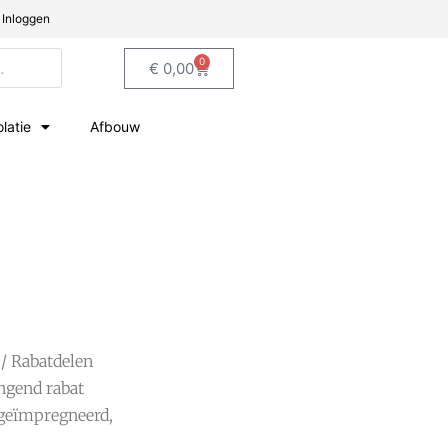
Inloggen
0
€
0,00
olatie
Afbouw
/
Rabatdelen
ngend rabat
 geïmpregneerd,