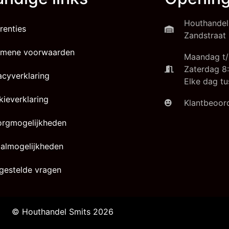
Houthandel
renties
Zandstraat 
emene voorwaarden
Maandag t/
Zaterdag 8:
acyverklaring
Elke dag tu
ieverklaring
Klantbeoord
orgmogelijkheden
almogelijkheden
gestelde vragen
© Houthandel Smits 2026