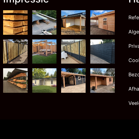
Refe
Alg
Priv
Cook
Bez
Afha
Veel