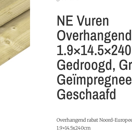
NE Vuren
Overhangend
1.9×14.5×240
Gedroogd, G
Geïmpregnee
Geschaafd
Overhangend rabat Noord-Europee
1.9×14.5x240cm