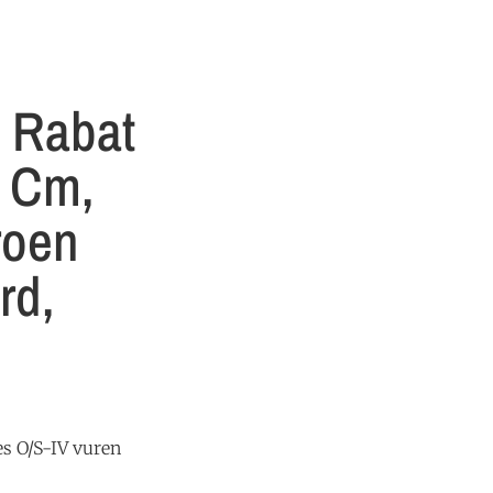
 Rabat
 Cm,
roen
rd,
s O/S-IV vuren