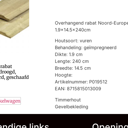
Overhangend rabat Noord-Europe
1.9×14.5x240cm
Houtsoort: vuren
Behandeling: geïmpregneerd
Dikte: 1.9 cm
Lengte: 240 cm
 rabat
Breedte: 14.5 cm
droogd,
Hoogte:
d, geschaafd
Artikelnummer: P019512
EAN: 8715815013009
Timmerhout
nkelwagen
Gevelbekleding
ndige links
Opening