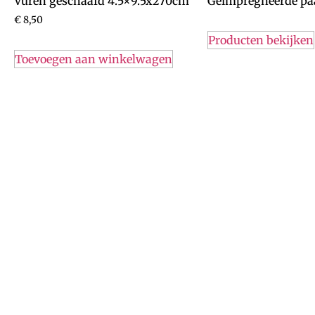
Vuren geschaafd 4.5×9.5x270cm
Geïmpregneerde paa
€
8,50
Producten bekijken
Toevoegen aan winkelwagen