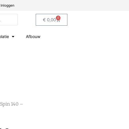
Inloggen
0
€
0,00
olatie
Afbouw
Spin 140 –