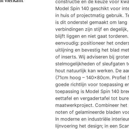
l vierkant
constructie en de keuze voor kwal
Model Spin 140 geschikt voor int
in huis of projectmatig gebruik. 
is dit onderstel gemaakt om lang
verbindingen zijn stijf en degelijk
blijft liggen en niet gaat tordere
eenvoudig: positioneer het onders
uitlijning en bevestig het blad m
of inserts. Wij adviseren bij gro
stelmogelijkheden of sleufgaten t
hout natuurlijk kan werken. De a
(71cm hoog – 140x80cm. Profiel
goede richtlijn voor toepassing 
toepassing is Model Spin 140 bre
eettafel en vergadertafel tot bur
maatwerkproject. Combineer het 
noten of gelamineerde bladen voo
In moderne en industriële interie
lijnvoering het design; in een Sca