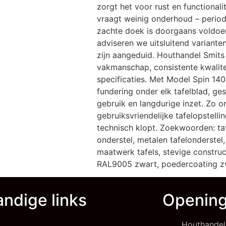
zorgt het voor rust en functionali
vraagt weinig onderhoud – period
zachte doek is doorgaans voldoen
adviseren we uitsluitend varianten
zijn aangeduid. Houthandel Smits
vakmanschap, consistente kwalite
specificaties. Met Model Spin 140
fundering onder elk tafelblad, ges
gebruik en langdurige inzet. Zo on
gebruiksvriendelijke tafelopstelli
technisch klopt. Zoekwoorden: taf
onderstel, metalen tafelonderstel,
maatwerk tafels, stevige construct
RAL9005 zwart, poedercoating z
ndige links
Opening
Houthandel