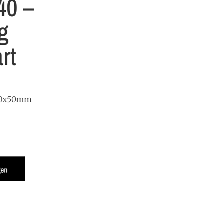
40 –
g
rt
 50x50mm
gen