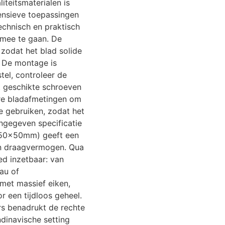
iteitsmaterialen is
ensieve toepassingen
Technisch en praktisch
 mee te gaan. De
, zodat het blad solide
n. De montage is
tel, controleer de
et geschikte schroeven
tere bladafmetingen om
e gebruiken, zodat het
angegeven specificatie
 50x50mm) geeft een
en draagvermogen. Qua
ed inzetbaar: van
eau of
met massief eiken,
r een tijdloos geheel.
urs benadrukt de rechte
ndinavische setting