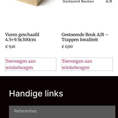
Vuren geschaafd
Gestoomde Beuk A/B –
4.5×9.5x300cm
Trappen kwaliteit
€
9,45
€
0,00
Toevoegen aan
Toevoegen aan
winkelwagen
winkelwagen
Handige links
Referenties