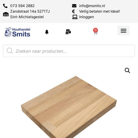
073 594 2882
info@msmits.nl
Zandstraat 14a 5271TJ
Veilig betalen met Ideal!
Sint-Michielsgestel
Inloggen
0