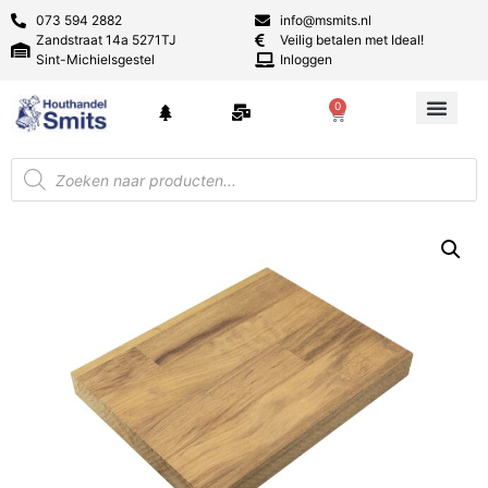
073 594 2882
info@msmits.nl
Zandstraat 14a 5271TJ
Veilig betalen met Ideal!
Sint-Michielsgestel
Inloggen
0