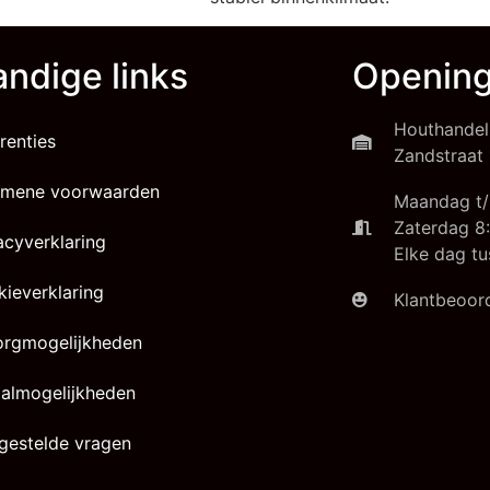
ndige links
Opening
Houthandel
renties
Zandstraat 
emene voorwaarden
Maandag t/
Zaterdag 8:
acyverklaring
Elke dag tu
ieverklaring
Klantbeoord
orgmogelijkheden
almogelijkheden
gestelde vragen