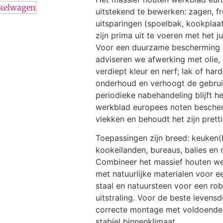
nkelwagen
uitstekend te bewerken: zagen, f
uitsparingen (spoelbak, kookplaa
zijn prima uit te voeren met het j
Voor een duurzame bescherming en
adviseren we afwerking met olie, 
verdiept kleur en nerf; lak of ha
onderhoud en verhoogt de gebrui
periodieke nabehandeling blijft h
werkblad europees noten besche
vlekken en behoudt het zijn prett
Toepassingen zijn breed: keuken(
kookeilanden, bureaus, balies e
Combineer het massief houten w
met natuurlijke materialen voor e
staal en natuursteen voor een ro
uitstraling. Voor de beste levens
correcte montage met voldoende v
stabiel binnenklimaat.