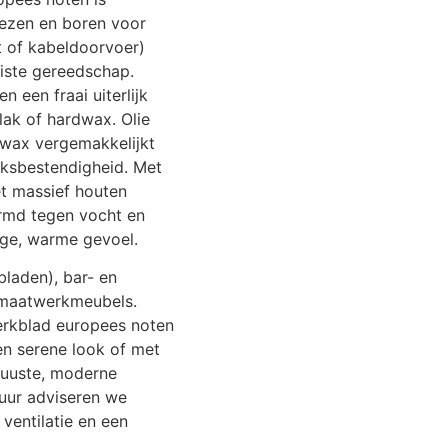
rezen en boren voor
t of kabeldoorvoer)
uiste gereedschap.
 een fraai uiterlijk
lak of hardwax. Olie
rdwax vergemakkelijkt
ksbestendigheid. Met
et massief houten
rmd tegen vocht en
ige, warme gevoel.
bladen), bar- en
n maatwerkmeubels.
erkblad europees noten
en serene look of met
buuste, moderne
duur adviseren we
entilatie en een