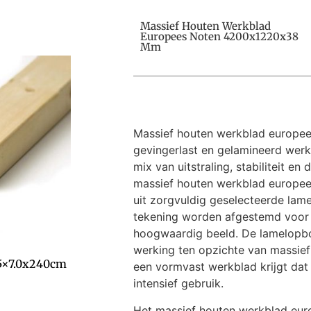
Massief Houten Werkblad
Europees Noten 4200x1220x38
Mm
Massief houten werkblad europee
gevingerlast en gelamineerd werk
mix van uitstraling, stabiliteit e
massief houten werkblad europe
uit zorgvuldig geselecteerde lame
tekening worden afgestemd voor 
hoogwaardig beeld. De lamelopb
werking ten opzichte van massief 
.5×7.0x240cm
een vormvast werkblad krijgt dat 
intensief gebruik.
Het massief houten werkblad eur