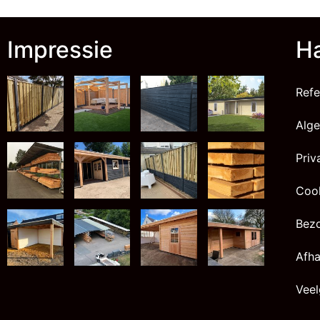
Impressie
Ha
Refe
Alg
Priv
Cook
Bez
Afha
Veel