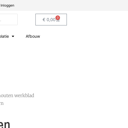
Inloggen
0
€
0,00
olatie
Afbouw
houten werkblad
mm
en