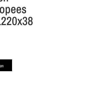
ropees
1220x38
gen