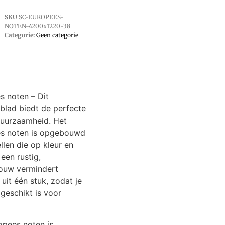
SKU
SC-EUROPEES-
NOTEN-4200x1220-38
Categorie:
Geen categorie
s noten – Dit
blad biedt de perfecte
n duurzaamheid. Het
es noten is opgebouwd
llen die op kleur en
een rustig,
ouw vermindert
uit één stuk, zodat je
geschikt is voor
opees noten is