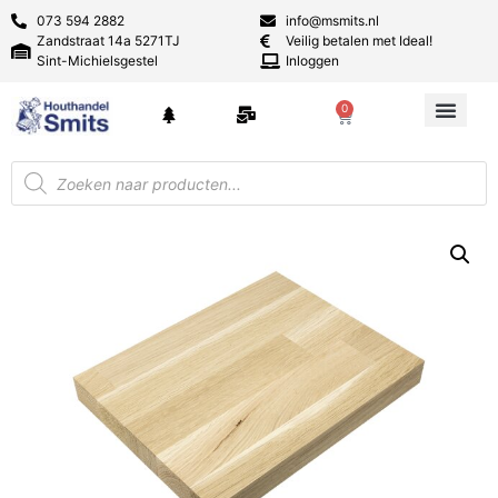
073 594 2882
info@msmits.nl
Zandstraat 14a 5271TJ
Veilig betalen met Ideal!
Sint-Michielsgestel
Inloggen
0