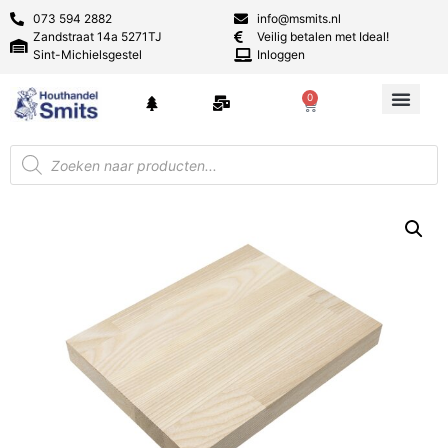
073 594 2882
info@msmits.nl
Zandstraat 14a 5271TJ
Veilig betalen met Ideal!
Sint-Michielsgestel
Inloggen
0