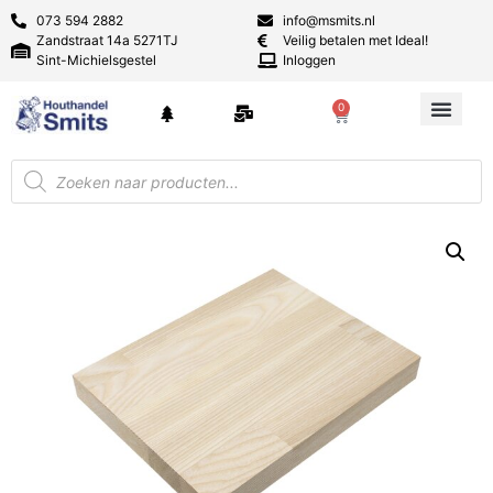
073 594 2882
info@msmits.nl
Zandstraat 14a 5271TJ
Veilig betalen met Ideal!
Sint-Michielsgestel
Inloggen
0