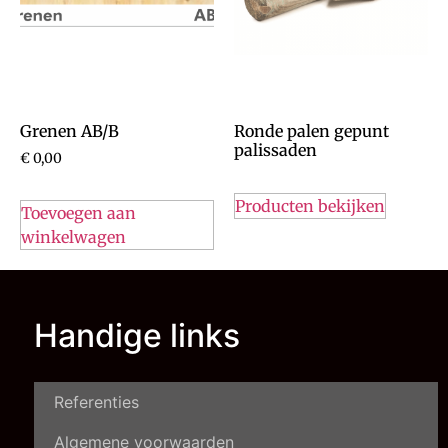
Grenen AB/B
Ronde palen gepunt
palissaden
€
0,00
Producten bekijken
Toevoegen aan
winkelwagen
Handige links
Referenties
Algemene voorwaarden