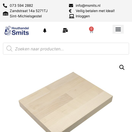
073 594 2882
info@msmits.nl
Zandstraat 14a 5271TJ
Veilig betalen met Ideal!
Sint-Michielsgestel
Inloggen
0