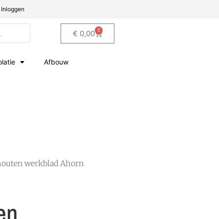
Inloggen
0
€
0,00
olatie
Afbouw
houten werkblad Ahorn
en