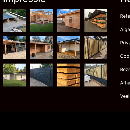
Refe
Alg
Priv
Cook
Bez
Afha
Veel