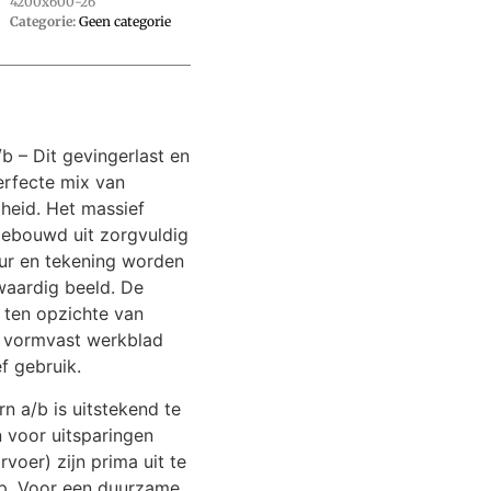
4200x600-26
Categorie:
Geen categorie
b – Dit gevingerlast en
erfecte mix van
amheid. Het massief
gebouwd uit zorgvuldig
eur en tekening worden
waardig beeld. De
ten opzichte van
en vormvast werkblad
ef gebruik.
n a/b is uitstekend te
 voor uitsparingen
voer) zijn prima uit te
ap. Voor een duurzame