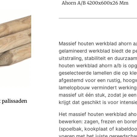
Ahorn A/B 4200x600x26 Mm
Massief houten werkblad ahorn a/
gelamineerd werkblad biedt de p
uitstraling, stabiliteit en duurza
houten werkblad ahorn a/b is op
geselecteerde lamellen die op kl
afgestemd voor een rustig, hoog
lamelopbouw vermindert werking 
massief uit één stuk, zodat je e
 palissaden
krijgt dat geschikt is voor intensi
Het massief houten werkblad ahor
bewerken: zagen, frezen en boren
(spoelbak, kookplaat of kabeldoor
voeren met het juiste gereedsch