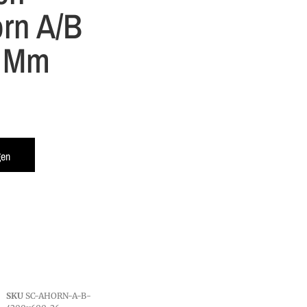
rn A/B
6 Mm
gen
SKU
SC-AHORN-A-B-