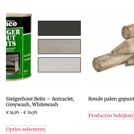
Steigerhout Beits – Antraciet,
Ronde palen gepunt
Greywash, Whitewash
€
14,95
-
€
34,95
Producten bekijken
Opties selecteren