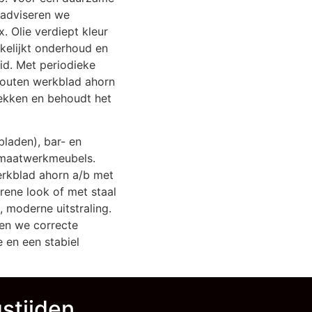
k adviseren we
. Olie verdiept kleur
kelijkt onderhoud en
id. Met periodieke
 houten werkblad ahorn
ekken en behoudt het
bladen), bar- en
n maatwerkmeubels.
rkblad ahorn a/b met
erene look of met staal
 moderne uitstraling.
en we correcte
 en een stabiel
stijden