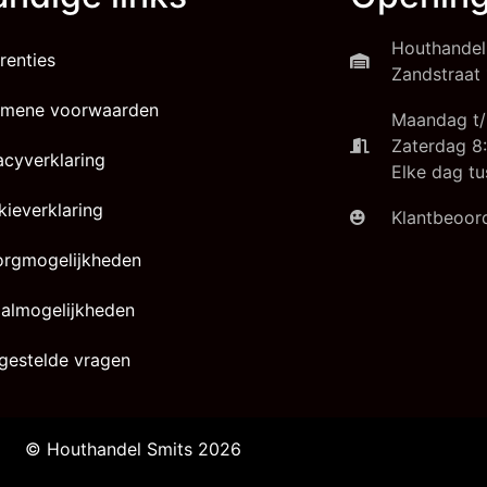
Houthandel
renties
Zandstraat 
emene voorwaarden
Maandag t/
Zaterdag 8:
acyverklaring
Elke dag tu
ieverklaring
Klantbeoord
orgmogelijkheden
almogelijkheden
gestelde vragen
© Houthandel Smits 2026