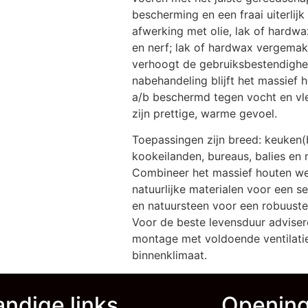
bescherming en een fraai uiterlij
afwerking met olie, lak of hardwax
en nerf; lak of hardwax vergemak
verhoogt de gebruiksbestendighe
nabehandeling blijft het massief
a/b beschermd tegen vocht en vl
zijn prettige, warme gevoel.
Toepassingen zijn breed: keuken(
kookeilanden, bureaus, balies e
Combineer het massief houten we
natuurlijke materialen voor een s
en natuursteen voor een robuuste,
Voor de beste levensduur adviser
montage met voldoende ventilatie
binnenklimaat.
ndige links
Opening