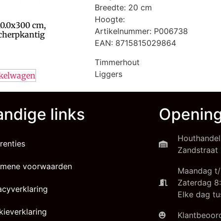
Breedte: 20 cm
Hoogte:
10.0x300 cm,
Artikelnummer: P006738
scherpkantig
EAN: 8715815029864
Timmerhout
Liggers
nkelwagen
ndige links
Opening
Houthandel
renties
Zandstraat 
emene voorwaarden
Maandag t/
Zaterdag 8:
acyverklaring
Elke dag tu
ieverklaring
Klantbeoord