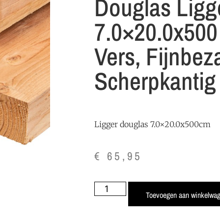
Douglas Ligg
7.0×20.0x500
Vers, Fijnbez
Scherpkantig
Ligger douglas 7.0×20.0x500cm
€
65,95
Toevoegen aan winkelwa