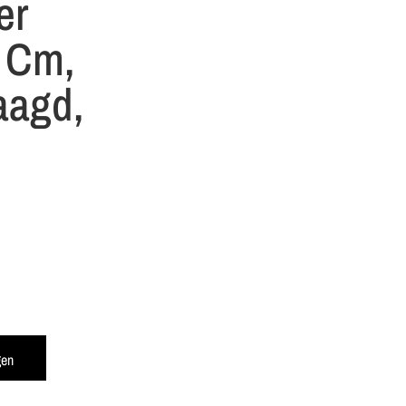
er
 Cm,
aagd,
gen