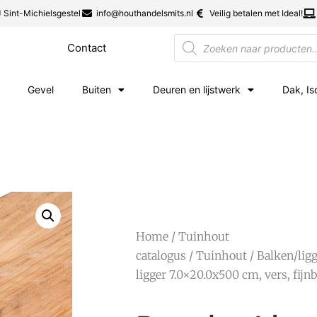
 Sint-Michielsgestel
info@houthandelsmits.nl
Veilig betalen met Ideal!
Contact
Gevel
Buiten
Deuren en lijstwerk
Dak, Is
Home
/
Tuinhout
catalogus
/
Tuinhout
/
Balken/lig
ligger 7.0×20.0x500 cm, vers, fij