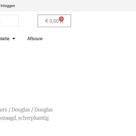
Inloggen
0
€
0,00
olatie
Afbouw
gers
/
Douglas
/ Douglas
nbezaagd, scherpkantig