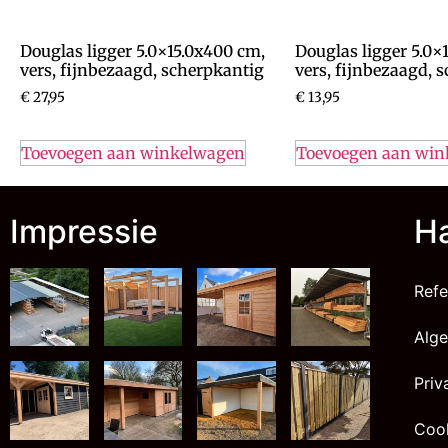
Douglas ligger 5.0×15.0x400 cm,
Douglas ligger 5.0×
vers, fijnbezaagd, scherpkantig
vers, fijnbezaagd, 
€
27,95
€
13,95
Toevoegen aan winkelwagen
Toevoegen aan wi
Impressie
Ha
Refe
Alg
Priv
Cook