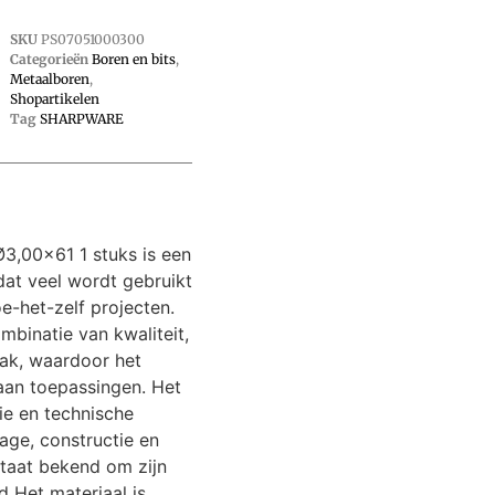
SKU
PS07051000300
Categorieën
Boren en bits
,
Metaalboren
,
Shopartikelen
Tag
SHARPWARE
,00×61 1 stuks is een
dat veel wordt gebruikt
e-het-zelf projecten.
ombinatie van kwaliteit,
ak, waardoor het
 aan toepassingen. Het
ie en technische
age, constructie en
staat bekend om zijn
 Het materiaal is