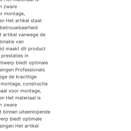
en zware
or montage,
n Het artikel staat
 betrouwbaarheid
t artikel vanwege de
inatie van
id maakt dit product
prestaties in
ntwerp biedt optimale
ssingen Professionals
wege de krachtige
 montage, constructie
deaal voor montage,
en Het materiaal is
en zware
 binnen uiteenlopende
werp biedt optimale
singen Het artikel