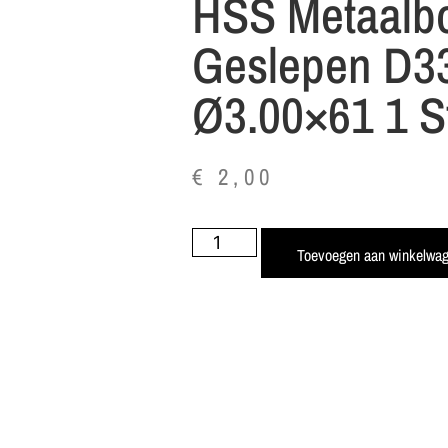
HSS Metaalb
Geslepen D3
Ø3.00×61 1 S
€
2,00
Toevoegen aan winkelwa