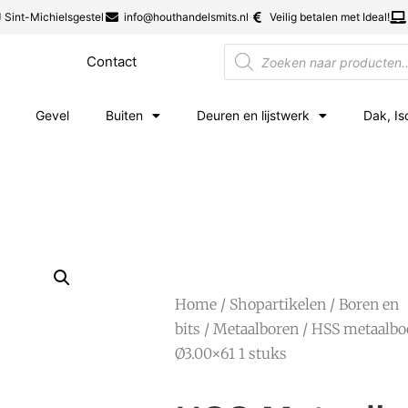
 Sint-Michielsgestel
info@houthandelsmits.nl
Veilig betalen met Ideal!
Contact
Gevel
Buiten
Deuren en lijstwerk
Dak, Is
Home
/
Shopartikelen
/
Boren en
bits
/
Metaalboren
/ HSS metaalbo
Ø3.00×61 1 stuks