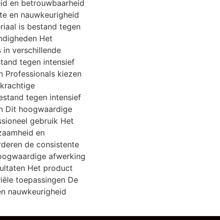
id en betrouwbaarheid
kte en nauwkeurigheid
riaal is bestand tegen
andigheden Het
 in verschillende
tand tegen intensief
 Professionals kiezen
 krachtige
estand tegen intensief
n Dit hoogwaardige
ssioneel gebruik Het
rzaamheid en
deren de consistente
 hoogwaardige afwerking
sultaten Het product
riële toepassingen De
en nauwkeurigheid