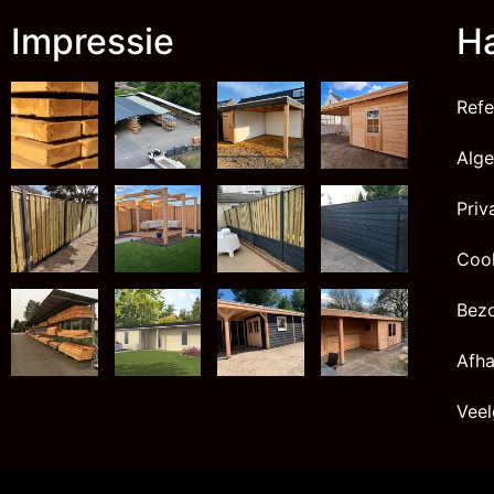
Impressie
Ha
Refe
Alg
Priv
Cook
Bez
Afha
Veel