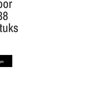
oor
38
tuks
gen