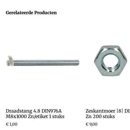
Gerelateerde Producten
Draadstang 4.8 DIN976A
Zeskantmoer |8| D
M8x1000 Zn/etiket 1 stuks
Zn 200 stuks
€
1,00
€
9,00