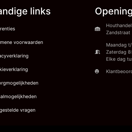
ndige links
Opening
Houthandel
renties
Zandstraat 
emene voorwaarden
Maandag t/
Zaterdag 8:
acyverklaring
Elke dag tu
ieverklaring
Klantbeoord
orgmogelijkheden
almogelijkheden
gestelde vragen