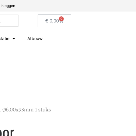
Inloggen
0
€
0,00
olatie
Afbouw
or Ø6.00x93mm 1 stuks
oor