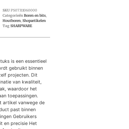
SKU
PS07311060000
Categorieën
Boren en bits
,
Houtboren
,
Shopartikelen
Tag
SHARPWARE
uks is een essentieel
ordt gebruikt binnen
elf projecten. Dit
natie van kwaliteit,
ak, waardoor het
 aan toepassingen.
t artikel vanwege de
duct past binnen
singen Gebruikers
t en precisie Het