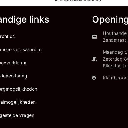
ndige links
Opening
Houthandel
renties
Zandstraat 
emene voorwaarden
Maandag t/
Zaterdag 8:
acyverklaring
Elke dag tu
ieverklaring
Klantbeoord
orgmogelijkheden
almogelijkheden
gestelde vragen