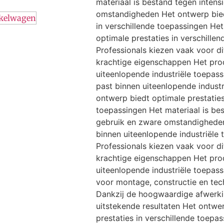
materiaal is bestand tegen intens
omstandigheden Het ontwerp bied
nkelwagen
in verschillende toepassingen He
optimale prestaties in verschille
Professionals kiezen vaak voor di
krachtige eigenschappen Het pro
uiteenlopende industriële toepas
past binnen uiteenlopende indust
ontwerp biedt optimale prestaties
toepassingen Het materiaal is bes
gebruik en zware omstandighede
binnen uiteenlopende industriële
Professionals kiezen vaak voor di
krachtige eigenschappen Het pro
uiteenlopende industriële toepass
voor montage, constructie en tec
Dankzij de hoogwaardige afwerkin
uitstekende resultaten Het ontwe
prestaties in verschillende toepas