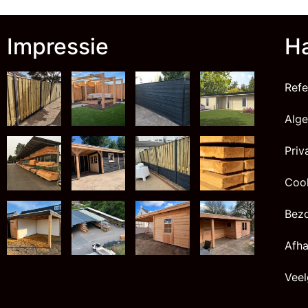
Impressie
Ha
Refe
Alg
Priv
Cook
Bez
Afha
Veel