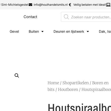
 Sint-Michielsgestel
info@houthandelsmits.nl
Veilig betalen met Ideal!
Contact
Gevel
Buiten
Deuren en lijstwerk
Dak, Is
Home
/
Shopartikelen
/
Boren en
bits
/
Houtboren
/ Houtspiraalbo
Houtspiraalb