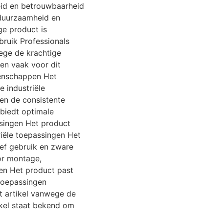
id en betrouwbaarheid
 duurzaamheid en
e product is
bruik Professionals
wege de krachtige
en vaak voor dit
genschappen Het
 industriële
en de consistente
 biedt optimale
ssingen Het product
riële toepassingen Het
ief gebruik en zware
or montage,
ten Het product past
 toepassingen
t artikel vanwege de
kel staat bekend om