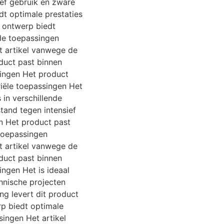
ief gebruik en zware
t optimale prestaties
t ontwerp biedt
nde toepassingen
t artikel vanwege de
duct past binnen
singen Het product
riële toepassingen Het
 in verschillende
tand tegen intensief
n Het product past
 toepassingen
t artikel vanwege de
duct past binnen
ingen Het is ideaal
hnische projecten
g levert dit product
rp biedt optimale
singen Het artikel