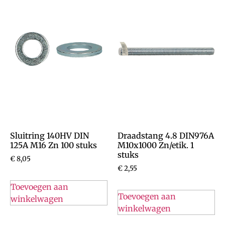
Sluitring 140HV DIN
Draadstang 4.8 DIN976A
125A M16 Zn 100 stuks
M10x1000 Zn/etik. 1
stuks
€
8,05
€
2,55
Toevoegen aan
Toevoegen aan
winkelwagen
winkelwagen