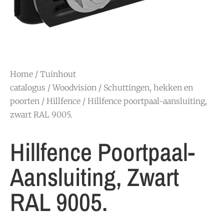
Home
/
Tuinhout
catalogus
/
Woodvision
/
Schuttingen, hekken en
poorten
/
Hillfence
/ Hillfence poortpaal-aansluiting,
zwart RAL 9005.
Hillfence Poortpaal-
Aansluiting, Zwart
RAL 9005.