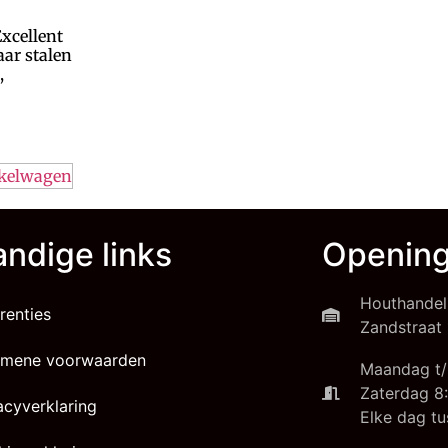
xcellent
aar stalen
,
nkelwagen
ndige links
Opening
Houthandel
renties
Zandstraat 
emene voorwaarden
Maandag t/
Zaterdag 8:
acyverklaring
Elke dag tu