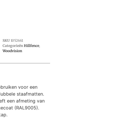
SKU
1052661
Categorieën
Hillfence
,
Woodvision
ebruiken voor een
dubbele staafmatten.
eft een afmeting van
gecoat (RAL9005).
kap.