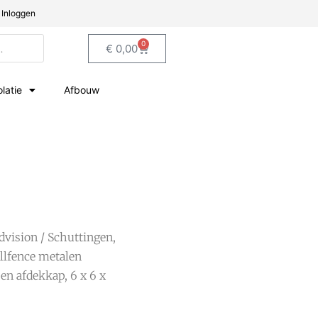
Inloggen
0
€
0,00
olatie
Afbouw
dvision
/
Schuttingen,
llfence metalen
 en afdekkap, 6 x 6 x