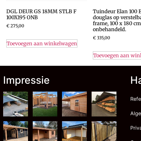
DGL DEUR GS 18MM STLB F
Tuindeur Elan 100 E
100X195 ONB
douglas op verstelb
frame, 100 x 180 cm
€
275,00
onbehandeld.
€
335,00
Toevoegen aan winkelwagen
Toevoegen aan wi
Impressie
Ha
Refe
Alg
Priv