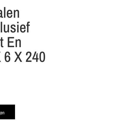
alen
lusief
t En
 6 X 240
gen