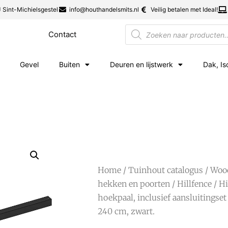
 Sint-Michielsgestel
info@houthandelsmits.nl
Veilig betalen met Ideal!
Contact
Gevel
Buiten
Deuren en lijstwerk
Dak, Is
Home
/
Tuinhout catalogus
/
Woo
hekken en poorten
/
Hillfence
/ Hi
hoekpaal, inclusief aansluitingset
240 cm, zwart.